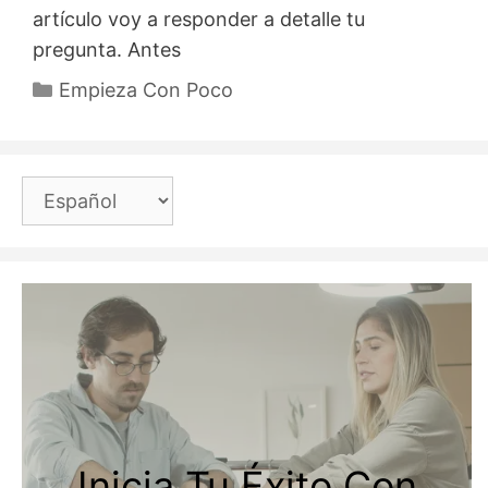
artículo voy a responder a detalle tu
pregunta. Antes
Categorías
Empieza Con Poco
Elegir
un
idioma
Inicia Tu Éxito Con