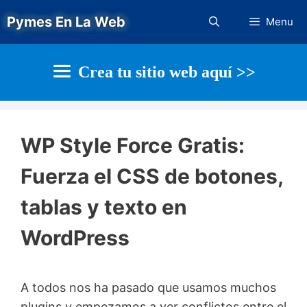
Saltar
Pymes En La Web
Menu
al
contenido
Crea tu sitio web aquí >>
WP Style Force Gratis:
Fuerza el CSS de botones,
tablas y texto en
WordPress
A todos nos ha pasado que usamos muchos
plugins y empezamos a ver conflictos entre el