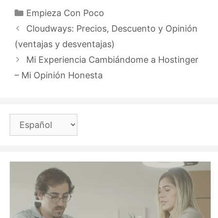
Categorías
Empieza Con Poco
Navegación
Cloudways: Precios, Descuento y Opinión
de
(ventajas y desventajas)
entradas
Mi Experiencia Cambiándome a Hostinger
– Mi Opinión Honesta
Elegir
un
idioma