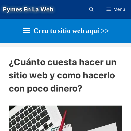
Saltar
Pymes En La Web
Menu
al
contenido
Crea tu sitio web aquí >>
¿Cuánto cuesta hacer un
sitio web y como hacerlo
con poco dinero?